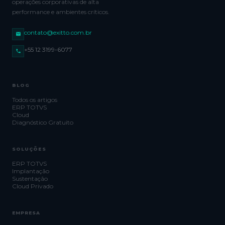
operações corporativas de alta
performance e ambientes críticos.
contato@exitto.com.br
+55 12 3199-6077
BLOG
Todos os artigos
ERP TOTVS
Cloud
Diagnóstico Gratuito
SOLUÇÕES
ERP TOTVS
Implantação
Sustentação
Cloud Privado
EMPRESA