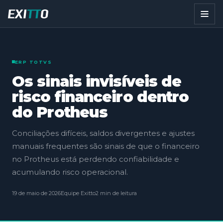
ERP TOTVS
Os sinais invisíveis de
risco financeiro dentro
do Protheus
Conciliações difíceis, saldos divergentes e ajustes
manuais frequentes são sinais de que o financeiro
no Protheus está perdendo confiabilidade e
acumulando risco operacional.
19 de maio de 2026
Equipe Exitto
2 min de leitura