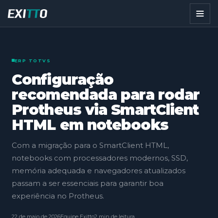
ERP TOTVS
Configuração
recomendada para rodar
Protheus via SmartClient
HTML em notebooks
Com a migração para o SmartClient HTML,
notebooks com processadores modernos, SSD,
memória adequada e navegadores atualizados
passam a ser essenciais para garantir boa
experiência no Protheus.
22 de maio de 2026
Equipe Exitto
2 min de leitura