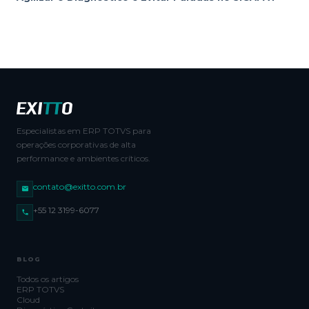
Especialistas em ERP TOTVS para
operações corporativas de alta
performance e ambientes críticos.
contato@exitto.com.br
+55 12 3199-6077
BLOG
Todos os artigos
ERP TOTVS
Cloud