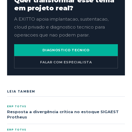
Quer transformar esse tema
em projeto real?
A EXITTO apoia implantacao, sustentacao,
cloud privado e diagnostico tecnico para
operacoes que nao podem parar.
DIAGNOSTICO TECNICO
FALAR COM ESPECIALISTA
LEIA TAMBEM
ERP TOTVS
Resposta a divergência crítica no estoque SIGAEST
Protheus
ERP TOTVS