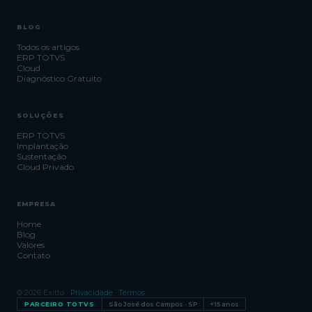
BLOG
Todos os artigos
ERP TOTVS
Cloud
Diagnóstico Gratuito
SOLUÇÕES
ERP TOTVS
Implantação
Sustentação
Cloud Privado
EMPRESA
Home
Blog
Valores
Contato
© 2026 Exitto ·
Privacidade
·
Termos
PARCEIRO TOTVS
São José dos Campos · SP
+15 anos