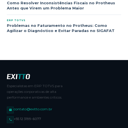
Como Resolver Inconsistências Fiscais no Protheus
Antes que Virem um Problema Maior
ERP TOTVS
Problemas no Faturamento no Protheus: Como
Agilizar o Diagnóstico e Evitar Paradas no SIGAFAT
Especialistas em ERP TOTVS para
operações corporativas de alta
performance e ambientes críticos.
contato@exitto.com.br
+55 12 3199-6077