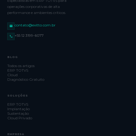
Especialistas em ERP TOTVS para
operações corporativas de alta
performance e ambientes críticos.
contato@exitto.com.br
+55 12 3199-6077
BLOG
Todos os artigos
ERP TOTVS
Cloud
Diagnóstico Gratuito
SOLUÇÕES
ERP TOTVS
Implantação
Sustentação
Cloud Privado
EMPRESA