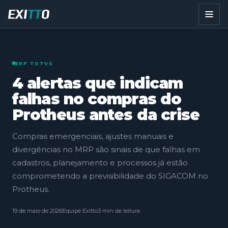
ERP TOTVS
4 alertas que indicam
falhas no compras do
Protheus antes da crise
Compras emergenciais, ajustes manuais e
divergências no MRP são sinais de que falhas em
cadastros, planejamento e processos já estão
comprometendo a previsibilidade do SIGACOM no
Protheus.
19 de maio de 2026
Equipe Exitto
3 min de leitura